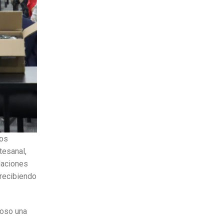
los
tesanal,
laciones
recibiendo
moso una