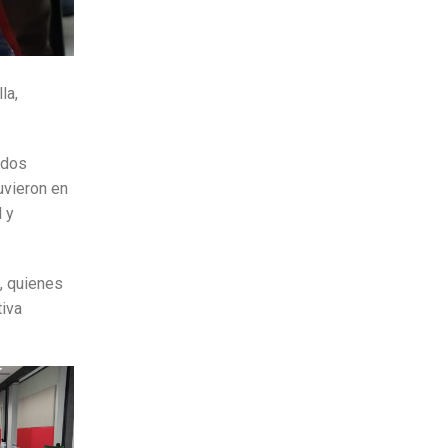
la,
ndos
uvieron en
l y
, quienes
tiva