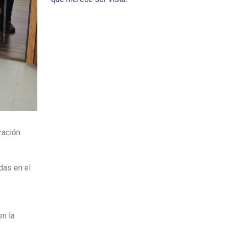
ración
das en el
en la