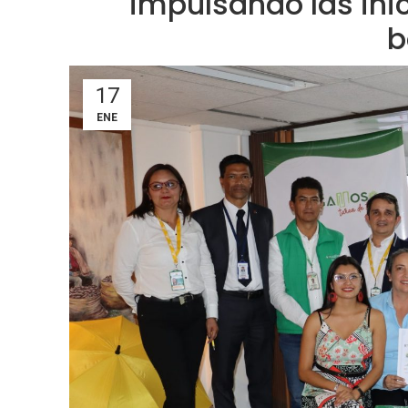
impulsando las ini
b
17
ENE