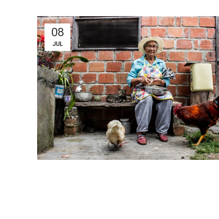
08
JUL