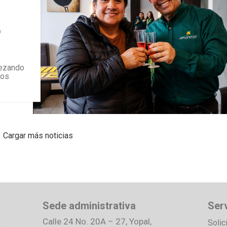
o
pezando
los
Cargar más noticias
Sede administrativa
Serv
Calle 24 No. 20A – 27, Yopal,
Solic