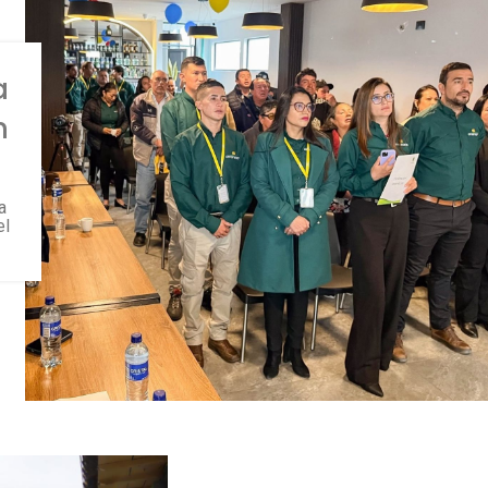
a
n
a
el