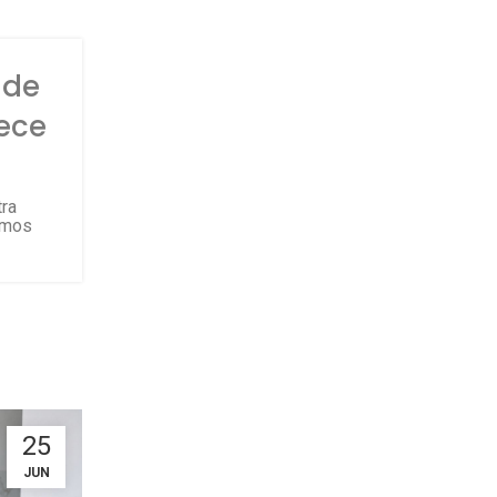
 de
ece
tra
rimos
25
JUN