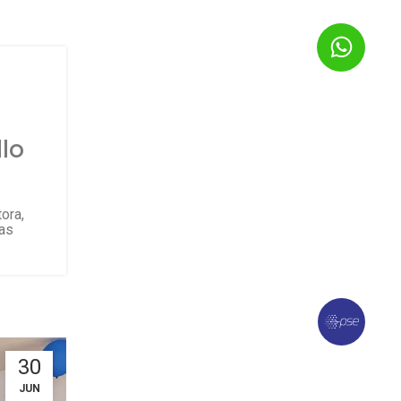
llo
ora,
das
30
JUN