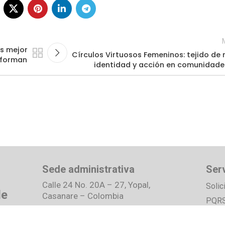
os mejor
Círculos Virtuosos Femeninos: tejido de r
sforman
identidad y acción en comunidade
Sede administrativa
Serv
Calle 24 No. 20A – 27, Yopal,
Solic
de
Casanare – Colombia
PQR
PBX :
323 599 6535
RTE R
WhatsApp:
+57 (310) 587 2082