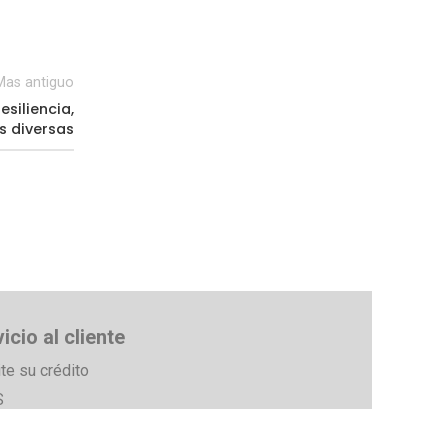
Mas antiguo
esiliencia,
s diversas
icio al cliente
ite su crédito
S
égimen Tributario Especial