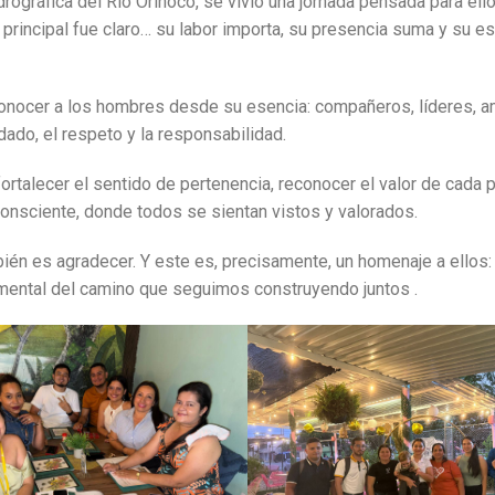
rográfica del Río Orinoco, se vivió una jornada pensada para ello
 principal fue claro… su labor importa, su presencia suma y su e
econocer a los hombres desde su esencia: compañeros, líderes, 
do, el respeto y la responsabilidad.
ortalecer el sentido de pertenencia, reconocer el valor de cada 
onsciente, donde todos se sientan vistos y valorados.
ién es agradecer. Y este es, precisamente, un homenaje a ellos:
mental del camino que seguimos construyendo juntos .