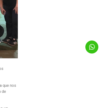
os
a que nos
n de