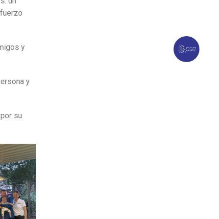
s: un
sfuerzo
amigos y
persona y
 por su