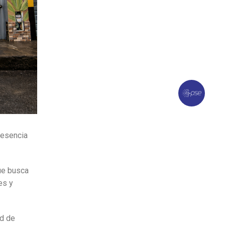
resencia
ue busca
es y
ad de