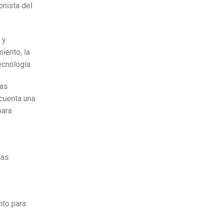
onista del
 y
iento, la
ecnología.
las
 cuenta una
para
las
nto para