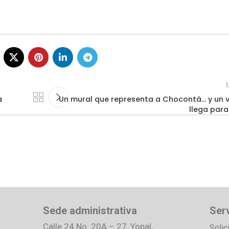
a
Un mural que representa a Chocontá… y un 
llega par
Sede administrativa
Serv
Calle 24 No. 20A – 27, Yopal,
Solic