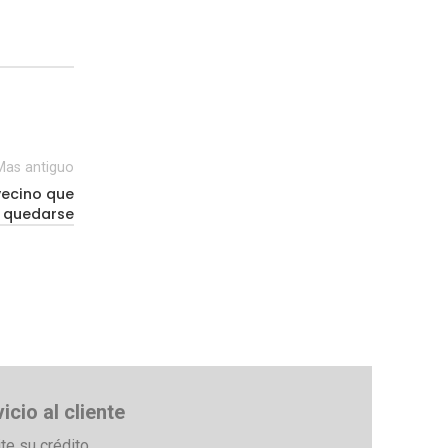
Mas antiguo
vecino que
a quedarse
icio al cliente
ite su crédito